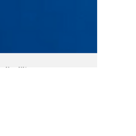
30 may 2024
El Graderío 327
🔵 Reaparición de Sosa, ¿votos para
Sheinbaum? 🔵 Suspenden labores en el
Bienestar para ir al zócalo. 🔵 Citlali Jaramillo,
Gonzalo...