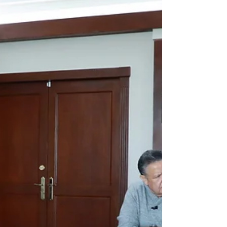
hidrocarburo sustraído ilegalmente , informó
el gobernador de Hidalgo, Julio Menchaca
Salazar , durante la reunión semanal del
Gabinete de Seguridad. Detalló que la
primera intervención se rea