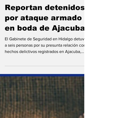
22 dic 2025
Reportan detenidos
por ataque armado
en boda de Ajacuba
El Gabinete de Seguridad en Hidalgo detuvo
a seis personas por su presunta relación con
hechos delictivos registrados en Ajacuba,
Huejutla y Pachuca. Redacción El Gabinete
de Seguridad en Hidalgo detuvo a seis
personas por su presunta relación con hechos
delictivos registrados durante el fin de
semana en Ajacuba , Huejutla y Pachuca , dio
a conocer el gobernador, Julio Menchaca
Salazar . Durante la reunión semanal se