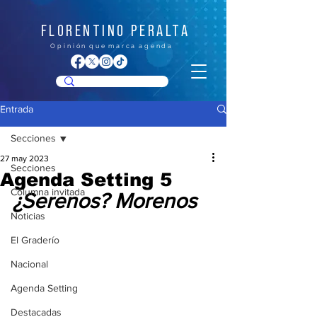
FLORENTINO PERALTA
O p i n i ó n q u e m a r c a a g e n d a
Entrada
Secciones
27 may 2023
Secciones
Agenda Setting 5
Columna invitada
¿Serenos? Morenos
Noticias
El Graderío
Nacional
Agenda Setting
Destacadas