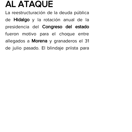
AL ATAQUE
La reestructuración de la deuda pública 
de 
Hidalgo 
y la rotación anual de la 
presidencia del 
Congreso del estado
fueron motivo para el choque entre 
allegados a 
Morena 
y granaderos el 31 
de julio pasado. El blindaje priista para 
acotar los alcances de la próxima 
Legislatura local puede ser 
cuestionable, y es completamente 
válido que quienes se sientan aludidos 
ejerzan su derecho de manifestación, 
pero nunca a través de la violencia que 
genera más violencia, para su posterior 
victimización ante la sociedad.
Durante aquella trifulca resultaron 
lesionadas dos diputadas electas, hecho 