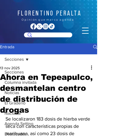
FLORENTINO PERALTA
O p i n i ó n q u e m a r c a a g e n d a
Entrada
Secciones
13 nov 2025
Secciones
Ahora en Tepeapulco,
Columna invitada
desmantelan centro
Noticias
de distribución de
El Graderío
drogas
Nacional
Se localizaron 183 dosis de hierba verde 
Agenda Setting
seca con características propias de 
marihuana, así como 23 dosis de 
Destacadas