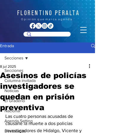
FLORENTINO PERALTA
O p i n i ó n q u e m a r c a a g e n d a
Entrada
Secciones
8 jul 2025
Secciones
Asesinos de policías
Columna invitada
investigadores se
Noticias
quedan en prisión
El Graderío
preventiva
Nacional
Las cuatro personas acusadas de 
Agenda Setting
causarle la muerte a dos policías 
investigadores de Hidalgo, Vicente y 
Destacadas