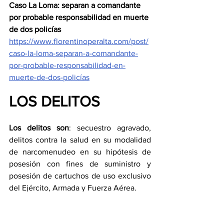
Caso La Loma: separan a comandante 
por probable responsabilidad en muerte 
de dos policías
https://www.florentinoperalta.com/post/
caso-la-loma-separan-a-comandante-
por-probable-responsabilidad-en-
muerte-de-dos-policías
LOS DELITOS
Los delitos son
: secuestro agravado, 
delitos contra la salud en su modalidad 
de narcomenudeo en su hipótesis de 
posesión con fines de suministro y 
posesión de cartuchos de uso exclusivo 
del Ejército, Armada y Fuerza Aérea.
La
 PGJEH 
informó el domingo 6 de julio 
que dos agentes de la Policía 