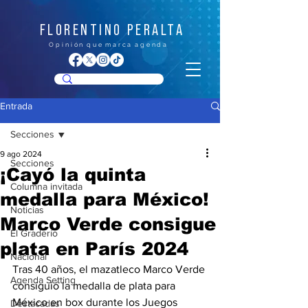
FLORENTINO PERALTA
O p i n i ó n q u e m a r c a a g e n d a
Entrada
Secciones
9 ago 2024
Secciones
¡Cayó la quinta
Columna invitada
medalla para México!
Noticias
Marco Verde consigue
El Graderío
plata en París 2024
Nacional
Tras 40 años, el mazatleco Marco Verde 
Agenda Setting
consiguió la medalla de plata para 
México en box durante los Juegos 
Destacadas