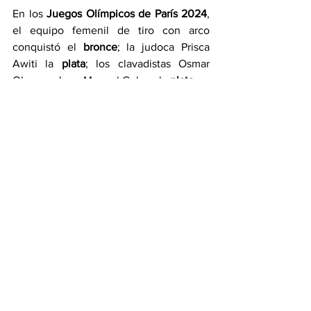
En los 
Juegos Olímpicos de París 2024
, 
el equipo femenil de tiro con arco 
conquistó el 
bronce
; la judoca Prisca 
Awiti la 
plata
; los clavadistas Osmar 
Olvera y Juan Manuel Celaya la 
plata 
en 
sincronizados; Osmar Olvera el 
bronce 
en clavados individual y el boxeador 
Marco Verde la plata este 9 de agosto 
en el Estadio Roland Garros.
LEE TAMBIÉN: DIPLOMA OLÍMPICO 
PARÍS 2024: ESTOS ATLETAS 
MEXICANOS LO HAN RECIBIDO
https://www.florentinoperalta.com/post/
diploma-olímpico-parís-2024-estos-
atletas-mexicanos-lo-han-recibido