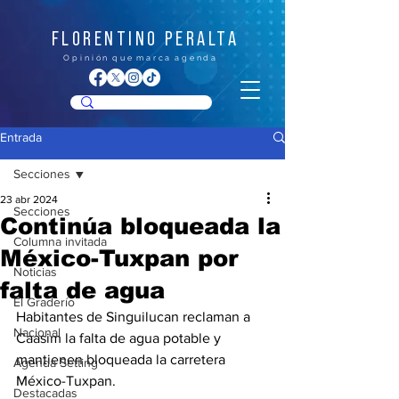
FLORENTINO PERALTA
O p i n i ó n q u e m a r c a a g e n d a
Entrada
Secciones
23 abr 2024
Secciones
Continúa bloqueada la
Columna invitada
México-Tuxpan por
Noticias
falta de agua
El Graderío
Habitantes de Singuilucan reclaman a 
Nacional
Caasim la falta de agua potable y 
mantienen bloqueada la carretera 
Agenda Setting
México-Tuxpan.
Destacadas