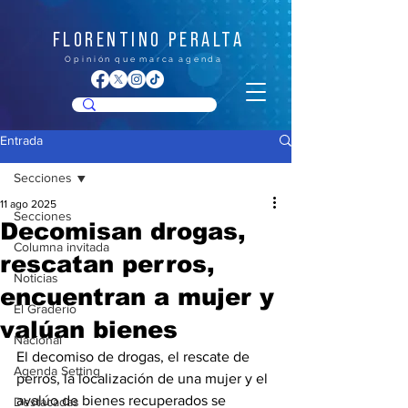
FLORENTINO PERALTA
O p i n i ó n q u e m a r c a a g e n d a
Entrada
Secciones
11 ago 2025
Secciones
Decomisan drogas,
Columna invitada
rescatan perros,
Noticias
encuentran a mujer y
El Graderío
valúan bienes
Nacional
El decomiso de drogas, el rescate de 
Agenda Setting
perros, la localización de una mujer y el 
avalúo de bienes recuperados se 
Destacadas