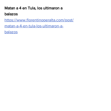
Matan a 4 en Tula, los ultimaron a 
balazos
https://www.florentinoperalta.com/post/
matan-a-4-en-tula-los-ultimaron-a-
balazos
EXTINCIÓN DE 
DOMINIO
En acciones para combatir la corrupción, 