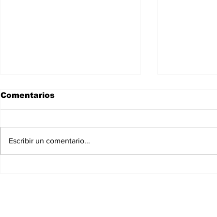
Comentarios
Escribir un comentario...
Tuzobús anuncia cierre
Alerta via
temporal de estaciones
tramo del
por evento deportivo
Ángeles p
este domingo en
Pachuca