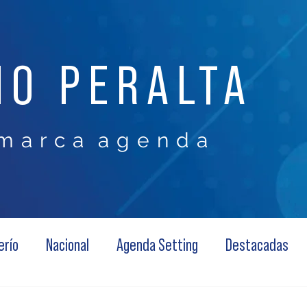
NO PERALTA
m a r c a a g e n d a
erío
Nacional
Agenda Setting
Destacadas