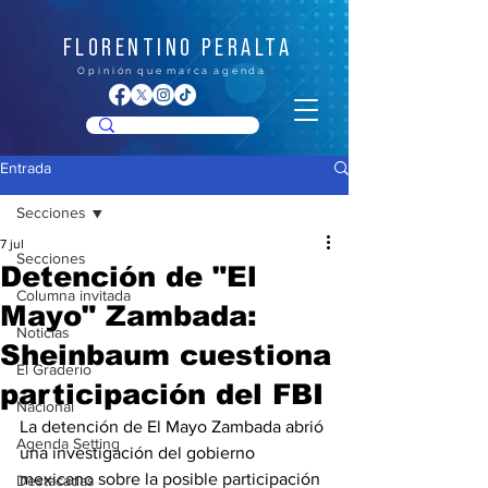
FLORENTINO PERALTA
O p i n i ó n q u e m a r c a a g e n d a
Entrada
Secciones
7 jul
Secciones
Detención de "El
Columna invitada
Mayo" Zambada:
Noticias
Sheinbaum cuestiona
El Graderío
participación del FBI
Nacional
La detención de El Mayo Zambada abrió 
Agenda Setting
una investigación del gobierno 
mexicano sobre la posible participación 
Destacadas