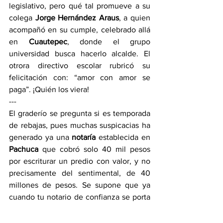
legislativo, pero qué tal promueve a su 
colega 
Jorge Hernández Araus
, a quien 
acompañó en su cumple, celebrado allá 
en 
Cuautepec
, donde el grupo 
universidad busca hacerlo alcalde. El 
otrora directivo escolar rubricó su 
felicitación con: “amor con amor se 
paga”. ¡Quién los viera!
---
El graderío se pregunta si es temporada 
de rebajas, pues muchas suspicacias ha 
generado ya una 
notaría
 establecida en 
Pachuca 
que cobró solo 40 mil pesos 
por escriturar un predio con valor, y no 
precisamente del sentimental, de 40 
millones de pesos. Se supone que ya 
cuando tu notario de confianza se porta 
buena onda pide siete por ciento del 
costo del inmueble, a menos que sea 