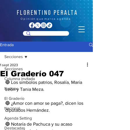
FLORENTINO PERALTA
O p i n i ó n q u e m a r c a a g e n d a
Entrada
Secciones
1 sept 2023
Secciones
El Graderío 047
Columna invitada
🔵 Los símbolos patrios, Rosalía, María 
Noticias
León y Tania Meza.
El Graderío
🔵 ¿Amor con amor se paga?, dicen los 
Nacional
diputados Hernández. 
Agenda Setting
🔵 Notaría de Pachuca y su acaso 
Destacadas