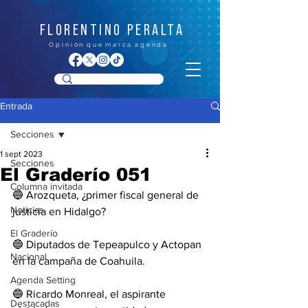
FLORENTINO PERALTA
O p i n i ó n q u e m a r c a a g e n d a
Entrada
Secciones
1 sept 2023
Secciones
El Graderío 051
Columna invitada
🔵 Arozqueta, ¿primer fiscal general de 
Noticias
justicia en Hidalgo?
El Graderío
🔵 Diputados de Tepeapulco y Actopan 
Nacional
en la campaña de Coahuila.
Agenda Setting
🔵 Ricardo Monreal, el aspirante 
Destacadas