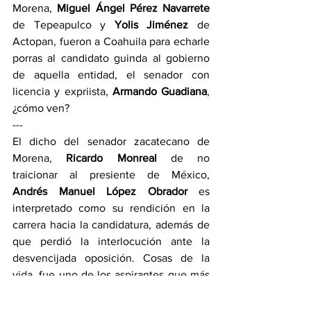
Morena, 
Miguel Ángel Pérez Navarrete
de Tepeapulco y 
Yolis Jiménez
 de 
Actopan, fueron a Coahuila para echarle 
porras al candidato guinda al gobierno 
de aquella entidad, el senador con 
licencia y expriista, 
Armando Guadiana
, 
¿cómo ven? 
---
El dicho del senador zacatecano de 
Morena, 
Ricardo Monreal
 de no 
traicionar al presiente de México, 
Andrés Manuel López Obrador
 es 
interpretado como su rendición en la 
carrera hacia la candidatura, además de 
que perdió la interlocución ante la 
desvencijada oposición. Cosas de la 
vida, fue uno de los aspirantes que más 
apoyó en el proyecto de 
Julio Menchaca
y aquí, lo dejaron en el olvido. 