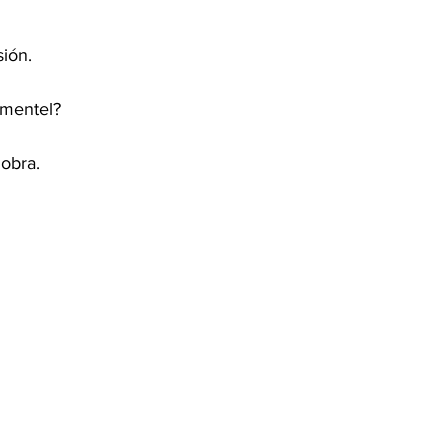
sión.
imentel?
 obra.