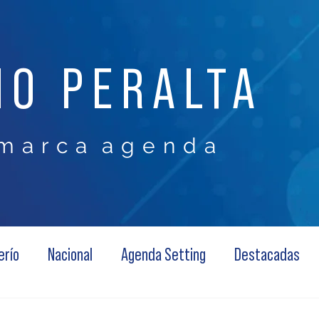
NO PERALTA
m a r c a a g e n d a
erío
Nacional
Agenda Setting
Destacadas