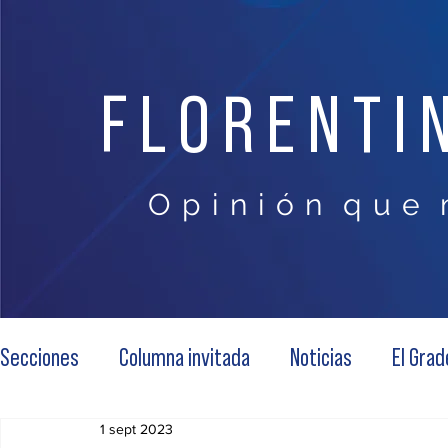
FLORENTI
O p i n i ó n q u e 
Secciones
Columna invitada
Noticias
El Grad
1 sept 2023