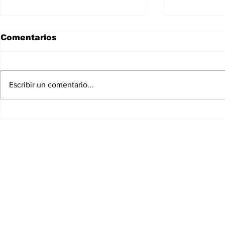
Comentarios
Escribir un comentario...
El Graderío 889
El Grader
F L O R E N 