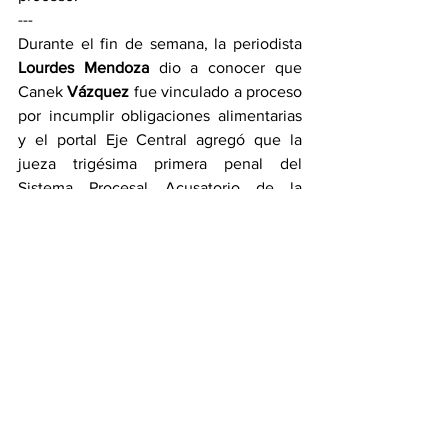
---
Durante el fin de semana, la periodista 
Lourdes Mendoza
 dio a conocer que 
Canek 
Vázquez
 fue vinculado a proceso 
por incumplir obligaciones alimentarias 
y el portal Eje Central agregó que la 
jueza trigésima primera penal del 
Sistema Procesal Acusatorio de la 
CDMX, 
Ariadna Jessica Welsh López
 fue 
quien procedió contra el imputado por 
adeudar más de 900 mil pesos de 
manutención. 
---
Como en todos lados advierten para 
curarse en salud, lo anteriormente 
expuesto es producto de los dichos que 
proliferan en pasillos de la esfera 
gubernamental, en las calles de Hidalgo 