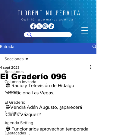
FLORENTINO PERALTA
O p i n i ó n q u e m a r c a a g e n d a
Entrada
Secciones
4 sept 2023
Secciones
El Graderío 096
Columna invitada
🔵 Radio y Televisión de Hidalgo 
Noticias
promociona Las Vegas.
El Graderío
🔵Vendrá Adán Augusto, ¿aparecerá 
Nacional
Canek Vázquez?   
Agenda Setting
🔵 Funcionarios aprovechan temporada 
Destacadas