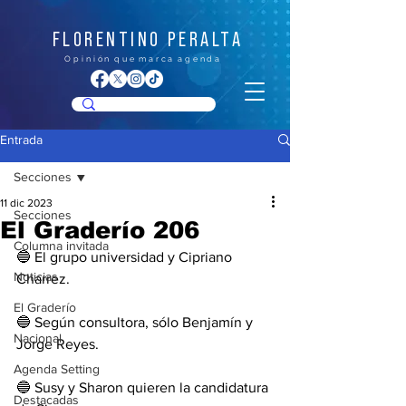
FLORENTINO PERALTA
O p i n i ó n q u e m a r c a a g e n d a
Entrada
Secciones
11 dic 2023
Secciones
El Graderío 206
Columna invitada
🔵 El grupo universidad y Cipriano 
Noticias
Charrez.
El Graderío
🔵 Según consultora, sólo Benjamín y 
Nacional
Jorge Reyes. 
Agenda Setting
🔵 Susy y Sharon quieren la candidatura 
Destacadas