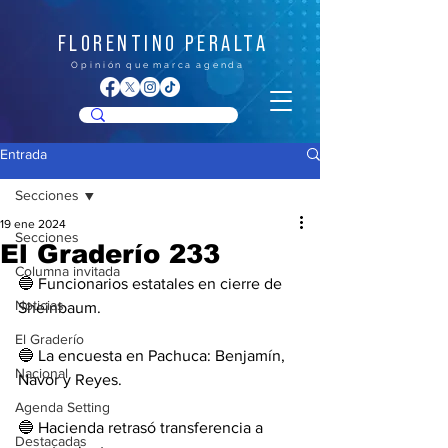
FLORENTINO PERALTA
O p i n i ó n q u e m a r c a a g e n d a
Entrada
Secciones
19 ene 2024
Secciones
El Graderío 233
Columna invitada
🔵 Funcionarios estatales en cierre de 
Noticias
Sheinbaum.
El Graderío
🔵 La encuesta en Pachuca: Benjamín, 
Nacional
Navor y Reyes.
Agenda Setting
🔵 Hacienda retrasó transferencia a 
Destacadas