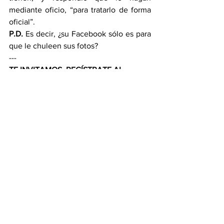
mediante oficio, “para tratarlo de forma 
oficial”.
P.D.
 Es decir, ¿su Facebook sólo es para 
que le chuleen sus fotos?
---
TE INVITAMOS, REGÍSTRATE AL 
CANAL DE FLORENTINO PERALTA EN 
WHATSAPP:
https://whatsapp.com/channel/0029Va
M3IqVGehEFMFmUC40N
---
Como en todos lados advierten para 
curarse en salud, lo anteriormente 
expuesto es producto de los dichos que 
proliferan en pasillos de la esfera 
gubernamental, en las calles de Hidalgo 
y queda bajo responsabilidad de quien 