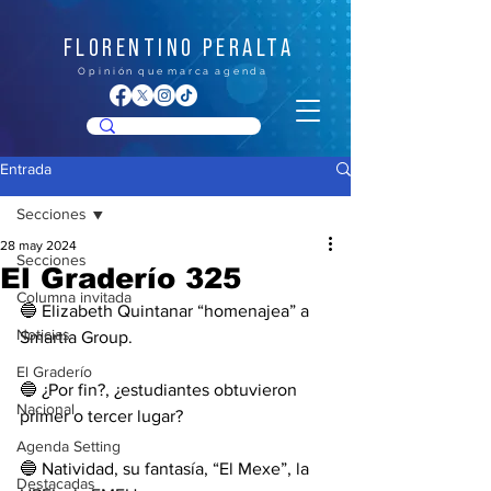
FLORENTINO PERALTA
O p i n i ó n q u e m a r c a a g e n d a
Entrada
Secciones
28 may 2024
Secciones
El Graderío 325
Columna invitada
🔵 Elizabeth Quintanar “homenajea” a 
Noticias
Smartia Group.
El Graderío
🔵 ¿Por fin?, ¿estudiantes obtuvieron 
Nacional
primer o tercer lugar?
Agenda Setting
🔵 Natividad, su fantasía, “El Mexe”, la 
Destacadas