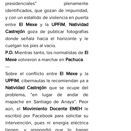
presidenciales” plenamente 
identificados, que gozan de impunidad, 
y con un estallido de violencia en puerta 
entre 
El Mexe
 y la 
UPFIM
, 
Natividad 
Castrejón
 goza de publicar fotografías 
donde señala hacia el horizonte y le 
cuelgan los pies al vacío.
P.D.
 Mientras tanto, los normalistas de 
El 
Mexe
 volvieron a marchar en 
Pachuca
.
---
Sobre el conflicto entre 
El Mexe
 y la 
UPFIM
, cibernautas le recomiendan ya a 
Natividad Castrejón
 que se ocupe del 
problema, “en lugar de andar de 
mapache en Santiago de Anaya”. Peor 
aún, el 
Movimiento Docente EMEH
 le 
escribió por Facebook para solicitar su 
intervención, pues ni energía eléctrica 
tienen, y respondió que lo hagan 