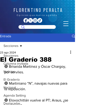
FLORENTINO PERALTA
O p i n i ó n q u e m a r c a a g e n d a
Entrada
Secciones
23 ago 2024
Secciones
El Graderío 388
Columna invitada
🔵 Briseida Martínez y Óscar Chargoy, 
Noticias
por serviles.
El Graderío
🔵 Martiniano “N”, navajas nuevas para 
Nacional
la reposición. 
Agenda Setting
🔵 Eloxochitlán vuelve al PT; Araus, ¿se 
Destacadas