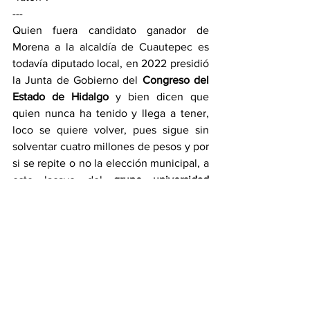
---
Quien fuera candidato ganador de 
Morena a la alcaldía de Cuautepec es 
todavía diputado local, en 2022 presidió 
la Junta de Gobierno del 
Congreso del 
Estado de Hidalgo
 y bien dicen que 
quien nunca ha tenido y llega a tener, 
loco se quiere volver, pues sigue sin 
solventar cuatro millones de pesos y por 
si se repite o no la elección municipal, a 
este lacayo del 
grupo universidad
quieren dejarlo fuera.
---
TE INVITAMOS, REGÍSTRATE AL 
CANAL DE FLORENTINO PERALTA EN 
WHATSAPP:
https://whatsapp.com/channel/0029Va
M3IqVGehEFMFmUC40N