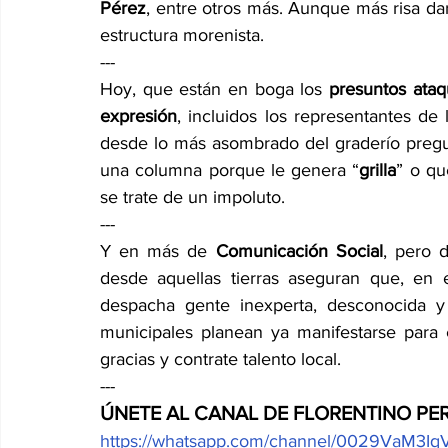
Pérez
, entre otros más. Aunque más risa darí
estructura morenista.
---
Hoy, que están en boga los 
presuntos ataq
expresión
, incluidos los representantes d
desde lo más asombrado del graderío pregunt
una columna porque le genera “
grilla
” o qu
se trate de un impoluto.
---
Y en más de 
Comunicación Social
, pero 
desde aquellas tierras aseguran que, en e
despacha gente inexperta, desconocida y
municipales planean ya manifestarse para ex
gracias y contrate talento local.
---
ÚNETE AL CANAL DE FLORENTINO PE
https://whatsapp.com/channel/0029VaM