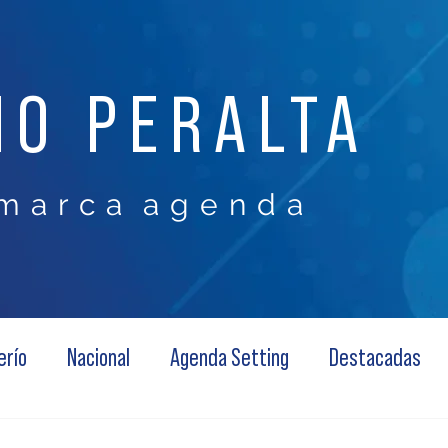
NO PERALTA
m a r c a a g e n d a
erío
Nacional
Agenda Setting
Destacadas