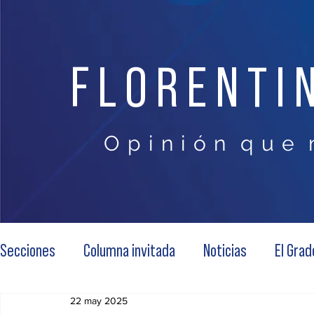
FLORENTI
O p i n i ó n q u e 
Secciones
Columna invitada
Noticias
El Grad
22 may 2025