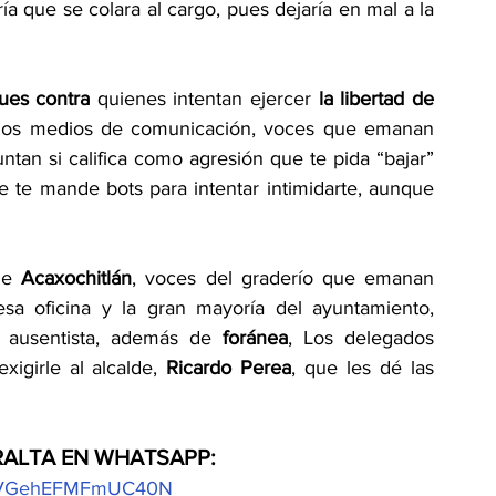
a que se colara al cargo, pues dejaría en mal a la 
ues contra
 quienes intentan ejercer 
la libertad de 
e los medios de comunicación, voces que emanan 
an si califica como agresión que te pida “bajar” 
e te mande bots para intentar intimidarte, aunque 
de 
Acaxochitlán
, voces del graderío que emanan 
sa oficina y la gran mayoría del ayuntamiento, 
 ausentista, además de 
foránea
, Los delegados 
igirle al alcalde, 
Ricardo Perea
, que les dé las 
RALTA EN WHATSAPP:
3IqVGehEFMFmUC40N