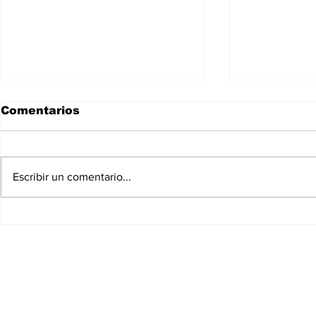
Comentarios
Escribir un comentario...
El Graderío 889
El Grader
F L O R E N 