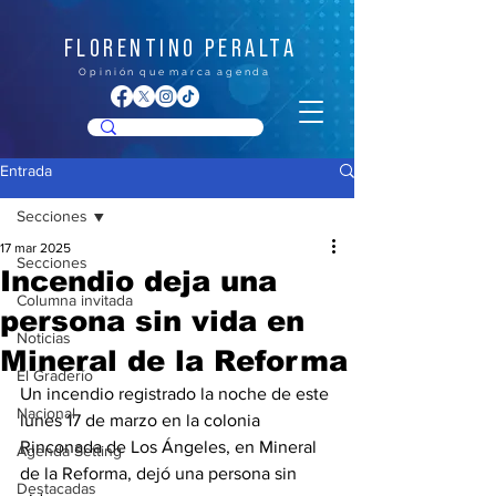
FLORENTINO PERALTA
O p i n i ó n q u e m a r c a a g e n d a
Entrada
Secciones
17 mar 2025
Secciones
Incendio deja una
Columna invitada
persona sin vida en
Noticias
Mineral de la Reforma
El Graderío
Un incendio registrado la noche de este 
Nacional
lunes 17 de marzo en la colonia 
Rinconada de Los Ángeles, en Mineral 
Agenda Setting
de la Reforma, dejó una persona sin 
Destacadas