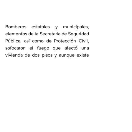
Bomberos estatales y municipales, 
elementos de la Secretaría de Seguridad 
Pública, así como de Protección Civil, 
sofocaron el fuego que afectó una 
vivienda de dos pisos y aunque existe 
causa aparente, se espera aún el 
peritaje.
LEE TAMBIÉN: Incendio en 
Zimapán consume ya 120 
hectáreas, analizan evacuación
https://www.florentinoperalta.com/post/i
ncendio-en-zimapán-consume-ya-120-
hectáreas-analizan-evacuación
Noticias