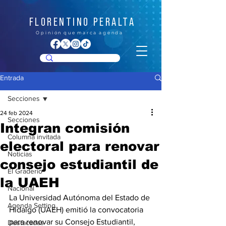
FLORENTINO PERALTA
O p i n i ó n q u e m a r c a a g e n d a
Entrada
Secciones
24 feb 2024
Secciones
Integran comisión
Columna invitada
electoral para renovar
Noticias
consejo estudiantil de
El Graderío
la UAEH
Nacional
La Universidad Autónoma del Estado de 
Agenda Setting
Hidalgo (UAEH) emitió la convocatoria 
para renovar su Consejo Estudiantil, 
Destacadas