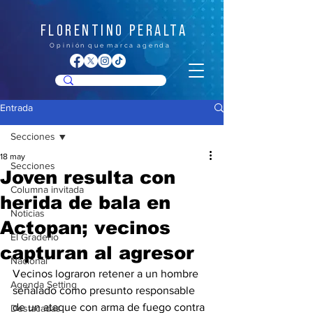
FLORENTINO PERALTA
O p i n i ó n q u e m a r c a a g e n d a
Entrada
Secciones
18 may
Secciones
Joven resulta con
Columna invitada
herida de bala en
Noticias
Actopan; vecinos
El Graderío
capturan al agresor
Nacional
Vecinos lograron retener a un hombre 
Agenda Setting
señalado como presunto responsable 
de un ataque con arma de fuego contra 
Destacadas