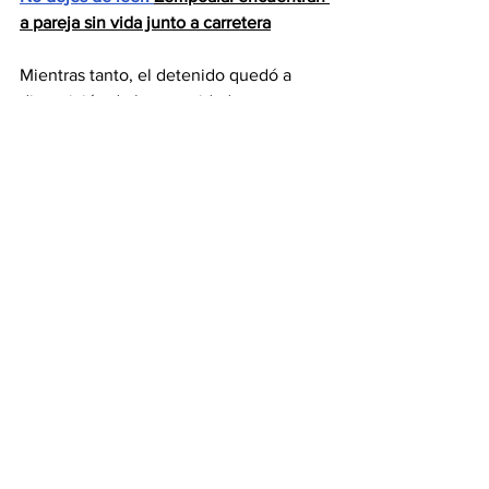
a pareja sin vida junto a carretera
Mientras tanto, el detenido quedó a 
disposición de las autoridades 
ministeriales, quienes definirán su 
situación jurídica en las próximas horas.
ACTUALIZACIÓN
La joven mujer de 21 años perdió la vida 
tras el ataque con arma de fuego a 
manos de su pareja, así lo dieron a 
conocer medios locales. 
El suceso ocurrió en medio de una 
discusión entre ambos, cuando el 
sujeto activó una de las dos armas que 
llevaba consigo. 