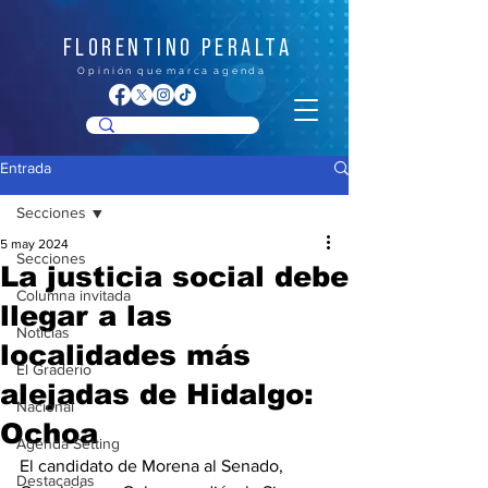
FLORENTINO PERALTA
O p i n i ó n q u e m a r c a a g e n d a
Entrada
Secciones
5 may 2024
Secciones
La justicia social debe
Columna invitada
llegar a las
Noticias
localidades más
El Graderío
alejadas de Hidalgo:
Nacional
Ochoa
Agenda Setting
El candidato de Morena al Senado, 
Destacadas