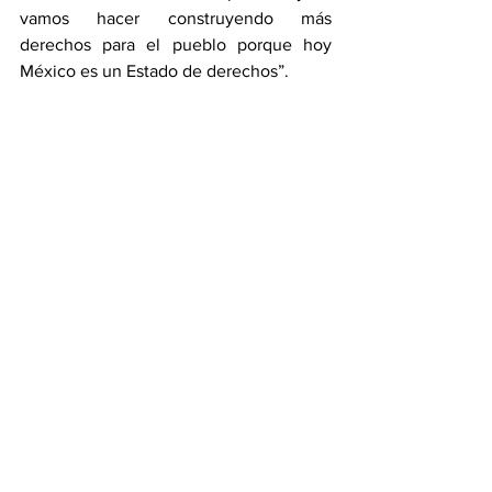
vamos hacer construyendo más 
derechos para el pueblo porque hoy 
México es un Estado de derechos”.
En compañía de los candidatos a la 
alcaldía de Molango, 
Isabel Ramírez
 y a 
la diputación local por el distrito 2 de 
Zacualtipán, 
Alejandro Pérez
, el 
abanderado al Senado dijo que “con las 
mujeres se consolidará la 
transformación”.
Noticias
Comentarios