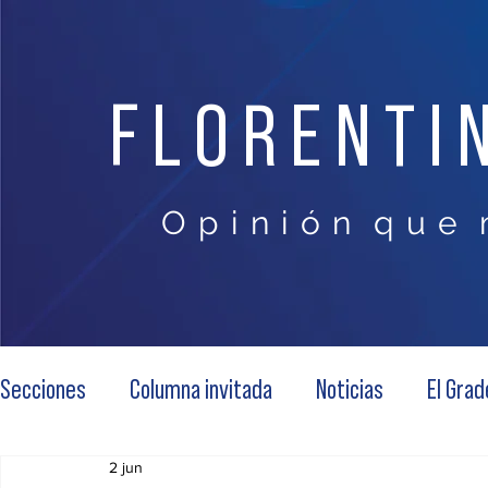
FLORENTI
O p i n i ó n q u e 
Secciones
Columna invitada
Noticias
El Grad
2 jun