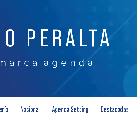
NO PERALTA
m a r c a a g e n d a
erío
Nacional
Agenda Setting
Destacadas