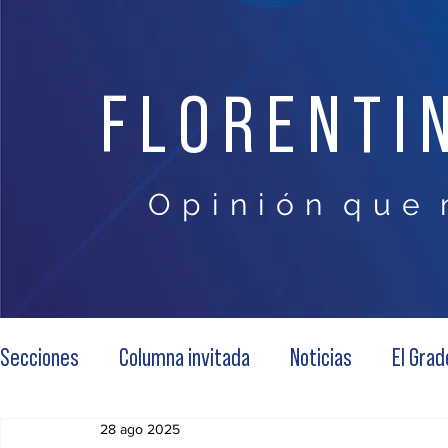
FLORENTI
O p i n i ó n q u e 
Secciones
Columna invitada
Noticias
El Grad
28 ago 2025