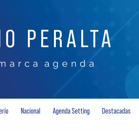
NO PERALTA
m a r c a a g e n d a
erío
Nacional
Agenda Setting
Destacadas