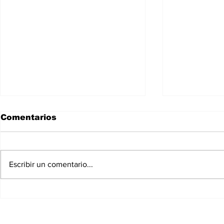
Comentarios
Escribir un comentario...
Anuncian rehabilitación
PGJEH de
del tramo Zacualtipán-
hombres c
Tehuetlán en carretera
y arma de
Pachuca-Huejutla