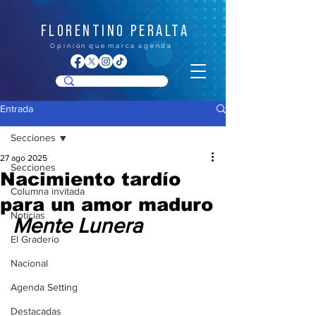
FLORENTINO PERALTA
O p i n i ó n q u e m a r c a a g e n d a
Entrada
Secciones
27 ago 2025
Secciones
Nacimiento tardío
Columna invitada
para un amor maduro
Noticias
Mente Lunera
El Graderío
Nacional
Agenda Setting
Destacadas