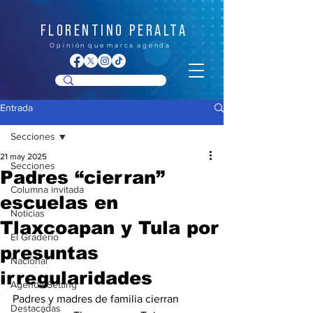
FLORENTINO PERALTA
O p i n i ó n q u e m a r c a a g e n d a
Entrada
Secciones
21 may 2025
Secciones
Padres “cierran”
Columna invitada
escuelas en
Noticias
Tlaxcoapan y Tula por
El Graderío
presuntas
Nacional
irregularidades
Agenda Setting
Padres y madres de familia cierran 
Destacadas