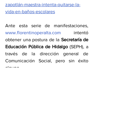
zapotlán-maestra-intenta-quitarse-la-
vida-en-baños-escolares
Ante esta serie de manifestaciones, 
www.florentinoperalta.com
 intentó 
obtener una postura de la 
Secretaría de 
Educación Pública de Hidalgo
 (SEPH), a 
través de la dirección general de 
Comunicación Social, pero sin éxito 
alguno.
Encuentran pistola en CBTIs 
222, un alumno la llevaba en 
su mochila
https://www.florentinoperalta.com/post/
encuentran-pistola-en-cbtis-222-un-
alumno-la-llevaba-en-su-mochila