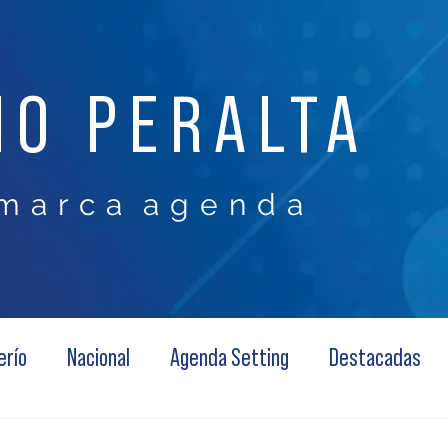
NO PERALTA
m a r c a a g e n d a
erío
Nacional
Agenda Setting
Destacadas