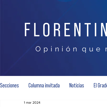
FLORENTI
O p i n i ó n q u e 
Secciones
Columna invitada
Noticias
El Grad
1 mar 2024