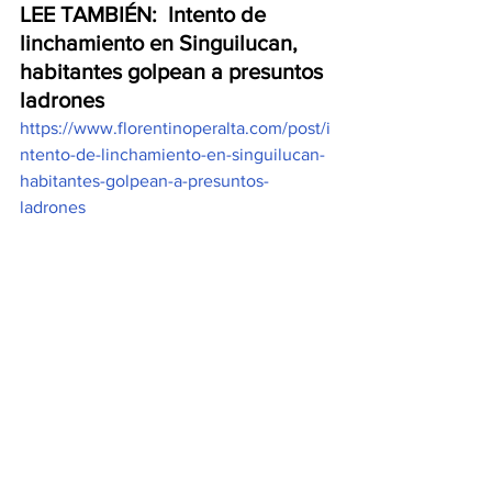
LEE TAMBIÉN:  Intento de 
linchamiento en Singuilucan, 
habitantes golpean a presuntos 
ladrones
https://www.florentinoperalta.com/post/i
ntento-de-linchamiento-en-singuilucan-
habitantes-golpean-a-presuntos-
ladrones
VIDEO
https://video.wixstatic.com/video/778558_7e2
54d482475473b94de43824e94f914/480p/mp
4/file.mp4