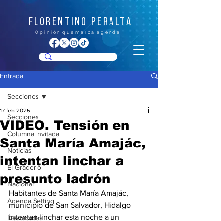
FLORENTINO PERALTA
O p i n i ó n q u e m a r c a a g e n d a
Entrada
Secciones
17 feb 2025
Secciones
VIDEO. Tensión en
Columna invitada
Santa María Amajác,
Noticias
intentan linchar a
El Graderío
presunto ladrón
Nacional
Habitantes de Santa María Amajác, 
Agenda Setting
municipio de San Salvador, Hidalgo 
intentan linchar esta noche a un 
Destacadas