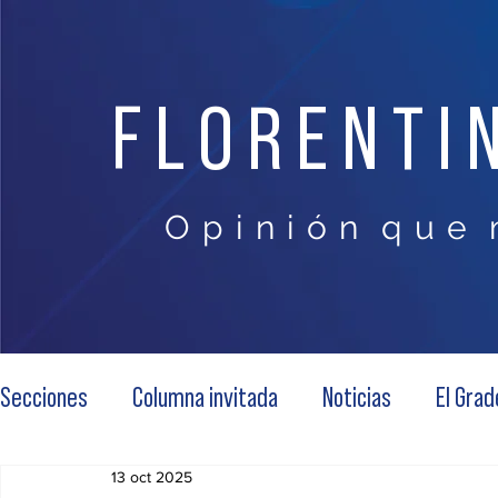
FLORENTI
O p i n i ó n q u e 
Secciones
Columna invitada
Noticias
El Grad
13 oct 2025