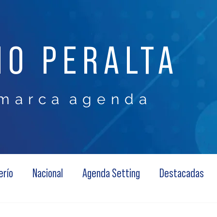
NO PERALTA
m a r c a a g e n d a
erío
Nacional
Agenda Setting
Destacadas