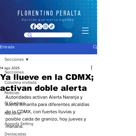
FLORENTINO PERALTA
O p i n i ó n q u e m a r c a a g e n d a
Entrada
Secciones
14 ago 2025
Secciones
Ya llueve en la CDMX;
Columna invitada
activan doble alerta
Noticias
Autoridades activan Alerta Naranja y 
El Graderío
Alerta Amarilla para diferentes alcaldías 
de la CDMX, con fuertes lluvias y 
Nacional
posible caída de granizo, hoy jueves y 
Agenda Setting
mañana.
Destacadas