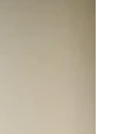
Sistema para el Desarrollo Integral de la
Familia de Hidalgo (DIFH) continúa con
acciones permanentes de acopio y envío de
ayuda humanitaria a las zonas afectadas por
las lluvias registradas la semana pasada en la
entidad. Por instrucción de la presidenta del
Patronato, Edda Vite Ramos , se habilita