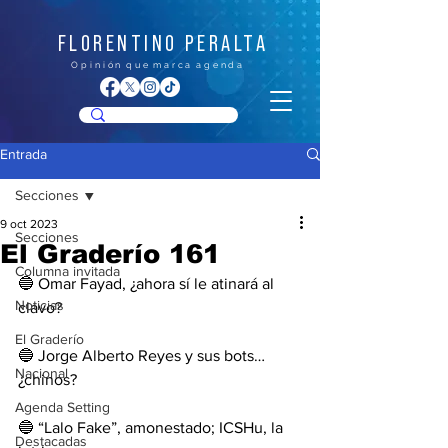
FLORENTINO PERALTA
O p i n i ó n q u e m a r c a a g e n d a
Entrada
Secciones
9 oct 2023
Secciones
El Graderío 161
Columna invitada
🔵 Omar Fayad, ¿ahora sí le atinará al 
Noticias
clavo? 
El Graderío
🔵 Jorge Alberto Reyes y sus bots… 
Nacional
¿chinos?
Agenda Setting
🔵 “Lalo Fake”, amonestado; ICSHu, la 
Destacadas