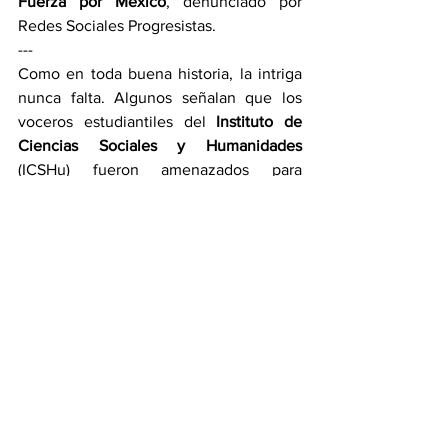
Fuerza por México
, denunciado por 
Redes Sociales Progresistas.
---
Como en toda buena historia, la intriga 
nunca falta. Algunos señalan que los 
voceros estudiantiles del 
Instituto de 
Ciencias Sociales y Humanidades
(ICSHu) fueron amenazados para 
abandonar la causa, pero otros afirman 
que el motivo fueron las actitudes de su 
compañera Fernanda y del vocero del 
Instituto de Artes (IDA), 
Yoltic 
Hernández
, que "hasta becas ofreció y 
desvirtuó el movimiento". 
---
Como en todos lados advierten para 
curarse en salud, lo anteriormente 
expuesto es producto de los dichos que 
proliferan en pasillos de la esfera 