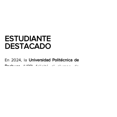
ESTUDIANTE 
DESTACADO
En 2024, la 
Universidad Politécnica de 
Pachuca
 (UPP) felicitó al alumno de 
Ingeniería en Software, 
Brian Andrei 
Rosas Mendoza
 "quien, junto con otros 
jóvenes mexicanos, ganó el premio 
Seeds for the future México 2024
".
Las causas de fallecimiento no se han 
dado a conocer. De acuerdo con 
información relevada por amigos y 