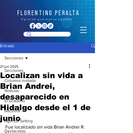
FLORENTINO PERALTA
O p i n i ó n q u e m a r c a a g e n d a
Entrada
Secciones
21 jun 2025
Secciones
Localizan sin vida a
Columna invitada
Brian Andrei,
Noticias
desaparecido en
El Graderío
Hidalgo desde el 1 de
Nacional
junio
Agenda Setting
Fue localizado sin vida Brian Andrei R. 
Destacadas