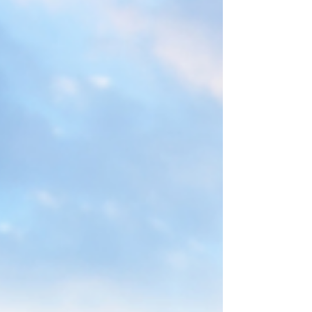
idóneos para acreditar la identidad y el
vínculo de quienes ejerzan la patria potestad.
Redacción Quienes deseen hospedarse en
Hidalgo con menores de edad, deberán
acreditar “fehacientemente” su calidad de
madre, padre, tutor legal o su vínculo de
parentesco