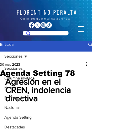
FLORENTINO PERALTA
O p i n i ó n q u e m a r c a a g e n d a
Entrada
Secciones
30 may 2023
Secciones
Agenda Setting 78
Columna invitada
Agresión en el 
Noticias
CREN, indolencia 
directiva
El Graderío
Nacional
Agenda Setting
Destacadas