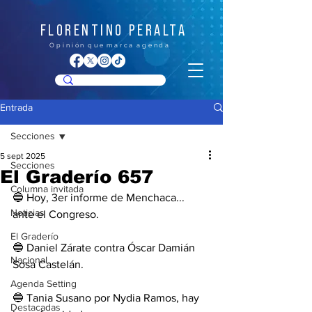
FLORENTINO PERALTA
O p i n i ó n q u e m a r c a a g e n d a
Entrada
Secciones
5 sept 2025
Secciones
El Graderío 657
Columna invitada
🔵 Hoy, 3er informe de Menchaca... 
Noticias
ante el Congreso.
El Graderío
🔵 Daniel Zárate contra Óscar Damián 
Nacional
Sosa Castelán.
Agenda Setting
🔵 Tania Susano por Nydia Ramos, hay 
Destacadas