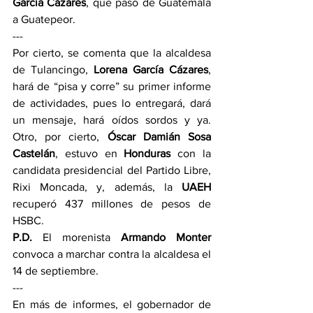
García Cázares
, que pasó de Guatemala 
a Guatepeor.
---
Por cierto, se comenta que la alcaldesa 
de Tulancingo,
 Lorena García Cázares
, 
hará de “pisa y corre” su primer informe 
de actividades, pues lo entregará, dará 
un mensaje, hará oídos sordos y ya. 
Otro, por cierto, 
Óscar Damián Sosa 
Castelán
, estuvo en 
Honduras 
con la 
candidata presidencial del Partido Libre, 
Rixi Moncada, y, además, la 
UAEH 
recuperó 437 millones de pesos de 
HSBC.
P.D.
 El morenista 
Armando Monter
convoca a marchar contra la alcaldesa el 
14 de septiembre.
---
En más de informes, el gobernador de 