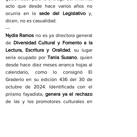
acto que desde hace varios años no 
ocurría en la
 sede del Legislativo
 y, 
dicen, no es casualidad.
---
Nydia Ramos
 no es ya directora general 
de 
Diversidad Cultural y Fomento a la 
Lectura, Escritura y Oralidad
, su lugar 
sería ocupado por 
Tania Susano
, quien 
desde hace diez meses arranca hojas al 
calendario, como lo consignó El 
Graderío en su edición 436 del 30 de 
octubre de 2024. Identificada con el 
priismo fayadista, 
genera ya el rechazo
de las y los promotores culturales en 
Hidalgo.
P.D.
 Aunque todavía no se oficializa 
nada, se asume ya como jefa.
---