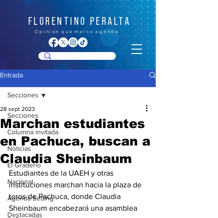
FLORENTINO PERALTA
O p i n i ó n q u e m a r c a a g e n d a
Entrada
Secciones
28 sept 2023
Secciones
Marchan estudiantes
Columna invitada
en Pachuca, buscan a
Noticias
Claudia Sheinbaum
El Graderío
Estudiantes de la UAEH y otras 
Nacional
instituciones marchan hacia la plaza de 
toros de Pachuca, donde Claudia 
Agenda Setting
Sheinbaum encabezará una asamblea 
Destacadas