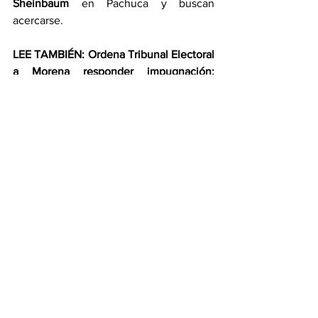
Sheinbaum 
en Pachuca y buscan 
acercarse.
LEE TAMBIÉN: Ordena Tribunal Electoral 
a Morena responder impugnación: 
Marcelo Ebrard
https://www.florentinoperalta.com/post/
ordena-tribunal-electoral-a-morena-
responder-impugnación-marcelo-ebrard
CORTE AL TUZOBÚS