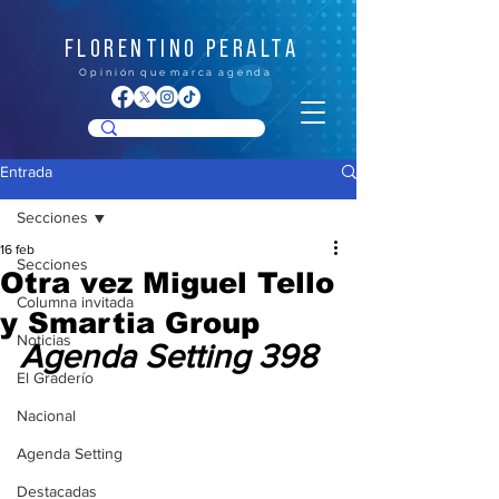
FLORENTINO PERALTA
O p i n i ó n q u e m a r c a a g e n d a
Entrada
Secciones
16 feb
Secciones
Otra vez Miguel Tello
Columna invitada
y Smartia Group
Noticias
Agenda Setting 398
El Graderío
Nacional
Agenda Setting
Destacadas