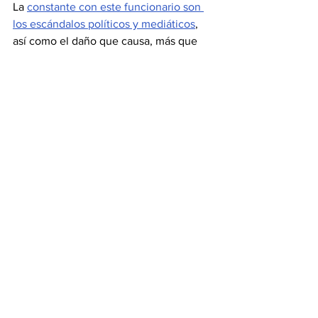
La 
constante con este funcionario son 
los escándalos políticos y mediáticos
, 
así como el daño que causa, más que 
cualquier fuerza política externa, a la 
actual administración del gobierno de 
Hidalgo, que encabeza 
Julio Menchaca
.
ESCONDIDILLAS
La primera conferencia mañanera del 
gobierno de Hidalgo, a tres años y cinco 
meses de haber iniciado la gestión, fue 
utilizada ya desde hace una semana por 
Miguel Tello, uno de los cuatro 
oradores, para mandar un mensaje: “es 
claro que hay una guerra sucia, pero no 
diría que es contra mi persona; lo veo 
más contra la administración; está 
buscando demeritar el trabajo del 